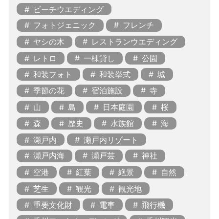
ビーチウエディング
フォトジェニック
フレンチ
ヤシの木
レストランウエディング
レトロ
一棟貸し
公園
和装フォト
和装挙式
城
季節の花
宿泊施設
寺
山
島
日本庭園
桜
森
歴史
水族館
海
瀬戸内
瀬戸内リゾート
瀬戸内海
瀬戸芸
神社
空港
紅葉
絶景
自然
芝生
観光
観光地
重要文化財
電車
飛行機