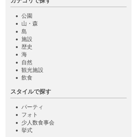
カテゴリで探す
公園
山・森
島
施設
歴史
海
自然
観光施設
飲
食
スタイルで探す
パーティ
フォト
少人数食事会
挙
式