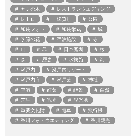
ヤシの木
レストランウエディング
レトロ
一棟貸し
公園
和装フォト
和装挙式
城
季節の花
宿泊施設
寺
山
島
日本庭園
桜
森
歴史
水族館
海
瀬戸内
瀬戸内リゾート
瀬戸内海
瀬戸芸
神社
空港
紅葉
絶景
自然
芝生
観光
観光地
重要文化財
電車
飛行機
香川フォトウエディング
香川観光