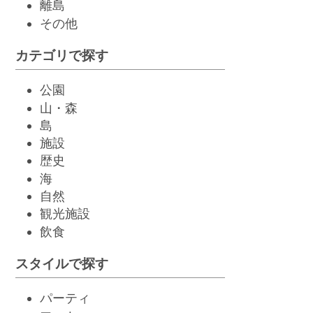
離島
その他
カテゴリで探す
公園
山・森
島
施設
歴史
海
自然
観光施設
飲
食
スタイルで探す
パーティ