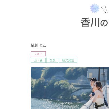
椛川ダム
フォト
山・森
自然
観光施設