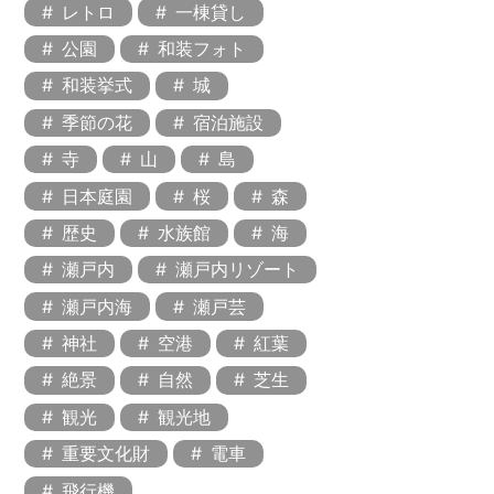
レトロ
一棟貸し
公園
和装フォト
和装挙式
城
季節の花
宿泊施設
寺
山
島
日本庭園
桜
森
歴史
水族館
海
瀬戸内
瀬戸内リゾート
瀬戸内海
瀬戸芸
神社
空港
紅葉
絶景
自然
芝生
観光
観光地
重要文化財
電車
飛行機