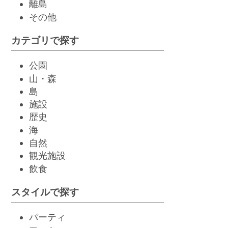
離島
その他
カテゴリで探す
公園
山・森
島
施設
歴史
海
自然
観光施設
飲
食
スタイルで探す
パーティ