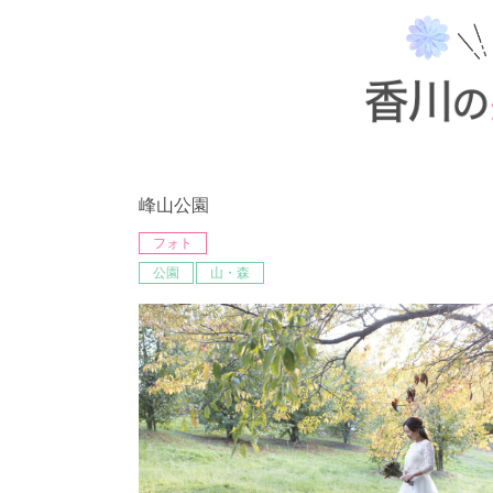
峰山公園
フォト
公園
山・森