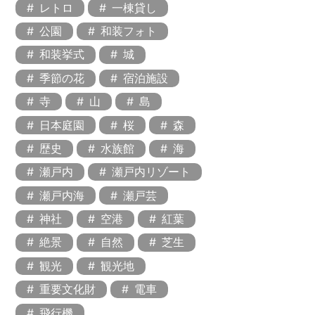
レトロ
一棟貸し
公園
和装フォト
和装挙式
城
季節の花
宿泊施設
寺
山
島
日本庭園
桜
森
歴史
水族館
海
瀬戸内
瀬戸内リゾート
瀬戸内海
瀬戸芸
神社
空港
紅葉
絶景
自然
芝生
観光
観光地
重要文化財
電車
飛行機