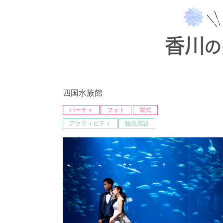
四国水族館
パーティ
フォト
挙式
アクティビティ
観光施設