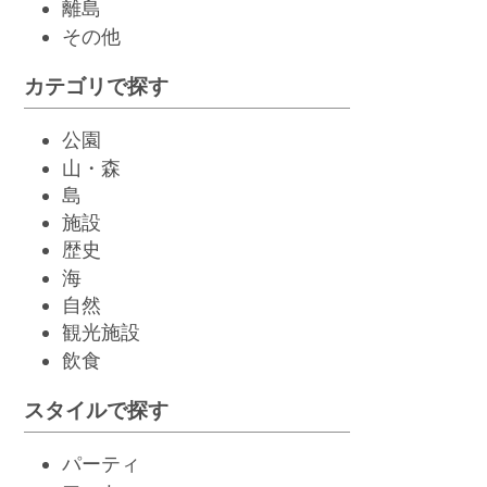
離島
その他
カテゴリで探す
公園
山・森
島
施設
歴史
海
自然
観光施設
飲
食
スタイルで探す
パーティ