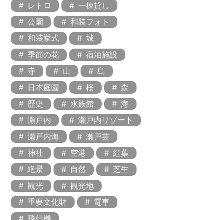
レトロ
一棟貸し
公園
和装フォト
和装挙式
城
季節の花
宿泊施設
寺
山
島
日本庭園
桜
森
歴史
水族館
海
瀬戸内
瀬戸内リゾート
瀬戸内海
瀬戸芸
神社
空港
紅葉
絶景
自然
芝生
観光
観光地
重要文化財
電車
飛行機