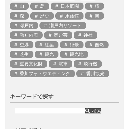
山
島
日本庭園
桜
森
歴史
水族館
海
瀬戸内
瀬戸内リゾート
瀬戸内海
瀬戸芸
神社
空港
紅葉
絶景
自然
芝生
観光
観光地
重要文化財
電車
飛行機
香川フォトウエディング
香川観光
キーワードで探す
検索