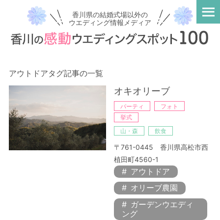
香川県の結婚式場以外の
ウエディング情報メディア
アウトドアタグ記事の一覧
オキオリーブ
パーティ
フォト
挙式
山・森
飲食
〒761-0445 香川県高松市西
植田町4560-1
アウトドア
オリーブ農園
ガーデンウエディ
ング