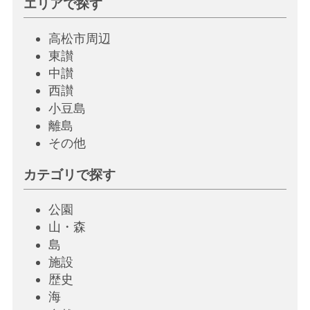
エリアで探す
高松市周辺
東讃
中讃
西讃
小豆島
離島
その他
カテゴリで探す
公園
山・森
島
施設
歴史
海