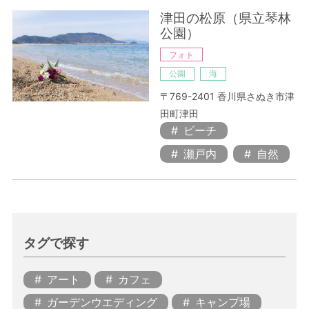
津田の松原（県立琴林
公園）
フォト
公園
海
〒769-2401 香川県さぬき市津
田町津田
ビーチ
瀬戸内
自然
タグで探す
アート
カフェ
ガーデンウエディング
キャンプ場