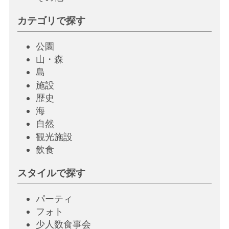
カテゴリで探す
公園
山・森
島
施設
歴史
海
自然
観光施設
飲
食
スタイルで探す
パーティ
フォト
少人数食事会