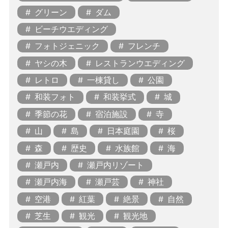
グリーン
ダム
ビーチウエディング
フォトジェニック
フレンチ
ヤシの木
レストランウエディング
レトロ
一棟貸し
公園
和装フォト
和装挙式
城
季節の花
宿泊施設
寺
山
島
日本庭園
桜
森
歴史
水族館
海
瀬戸内
瀬戸内リゾート
瀬戸内海
瀬戸芸
神社
空港
紅葉
絶景
自然
芝生
観光
観光地