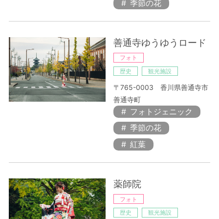
季節の花
善通寺ゆうゆうロード
フォト
歴史
観光施設
〒765-0003 香川県善通寺市
善通寺町
フォトジェニック
季節の花
紅葉
薬師院
フォト
歴史
観光施設