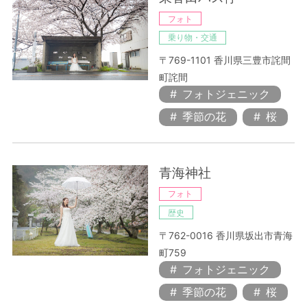
フォト
乗り物・交通
〒769-1101 香川県三豊市詫間
町詫間
フォトジェニック
季節の花
桜
青海神社
フォト
歴史
〒762-0016 香川県坂出市青海
町759
フォトジェニック
季節の花
桜