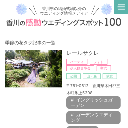
香川県の結婚式場以外の
ウエディング情報メディア
季節の花タグ記事の一覧
レールサクレ
パーティ
フォト
少人数食事会
挙式
公園
山・森
飲食
〒761-0612 香川県木田郡三
木町氷上5308
イングリッシュガ
ーデン
ガーデンウエディ
ング