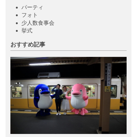
パーティ
フォト
少人数食事会
挙
式
おすすめ記事