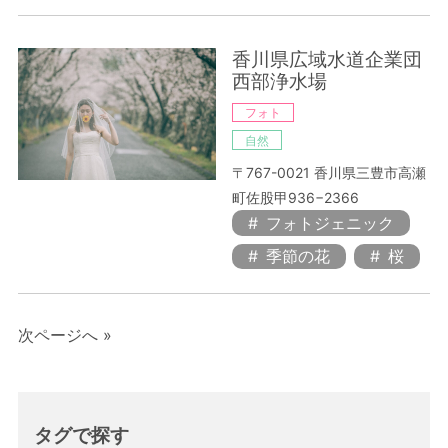
香川県広域水道企業団
西部浄水場
フォト
自然
〒767-0021 香川県三豊市高瀬
町佐股甲936−2366
フォトジェニック
季節の花
桜
次ページへ »
タグで探す