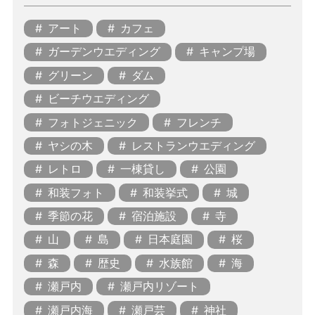
アート
カフェ
ガーデンウエディング
キャンプ場
グリーン
ダム
ビーチウエディング
フォトジェニック
フレンチ
ヤシの木
レストランウエディング
レトロ
一棟貸し
公園
和装フォト
和装挙式
城
季節の花
宿泊施設
寺
山
島
日本庭園
桜
森
歴史
水族館
海
瀬戸内
瀬戸内リゾート
瀬戸内海
瀬戸芸
神社