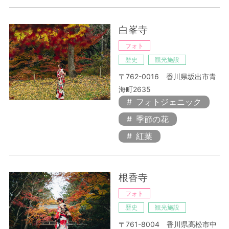
白峯寺
フォト
歴史
観光施設
〒762-0016 香川県坂出市青
海町2635
フォトジェニック
季節の花
紅葉
根香寺
フォト
歴史
観光施設
〒761-8004 香川県高松市中