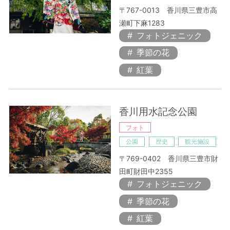
〒767-0013 香川県三豊市高
瀬町下麻1283
フォトジェニック
季節の花
紅葉
香川用水記念公園
フォト
公園
歴史
観光施設
〒769-0402 香川県三豊市財
田町財田中2355
フォトジェニック
季節の花
紅葉