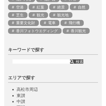
空港
紅葉
絶景
自然
芝生
観光
観光地
重要文化財
電車
飛行機
香川フォトウエディング
香川観光
キーワードで探す
検索
エリアで探す
高松市周辺
東讃
中讃