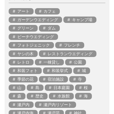
アート
カフェ
ガーデンウエディング
キャンプ場
グリーン
ダム
ビーチウエディング
フォトジェニック
フレンチ
ヤシの木
レストランウエディング
レトロ
一棟貸し
公園
和装フォト
和装挙式
城
季節の花
宿泊施設
寺
山
島
日本庭園
桜
森
歴史
水族館
海
瀬戸内
瀬戸内リゾート
瀬戸内海
瀬戸芸
神社