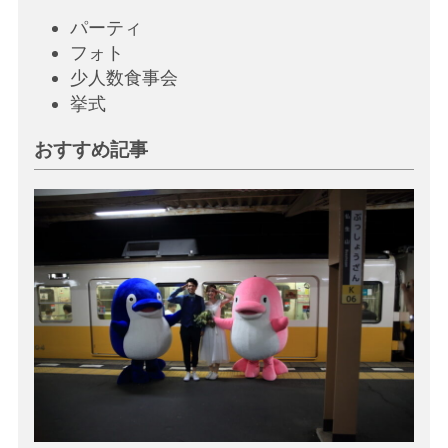
パーティ
フォト
少人数食事会
挙
式
おすすめ記事