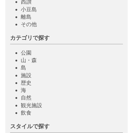
西讃
小豆島
離島
その他
カテゴリで探す
公園
山・森
島
施設
歴史
海
自然
観光施設
飲
食
スタイルで探す