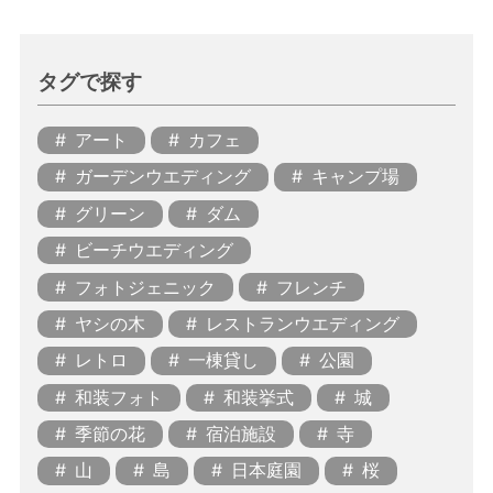
タグで探す
アート
カフェ
ガーデンウエディング
キャンプ場
グリーン
ダム
ビーチウエディング
フォトジェニック
フレンチ
ヤシの木
レストランウエディング
レトロ
一棟貸し
公園
和装フォト
和装挙式
城
季節の花
宿泊施設
寺
山
島
日本庭園
桜