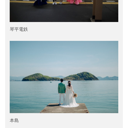
琴平電鉄
本島