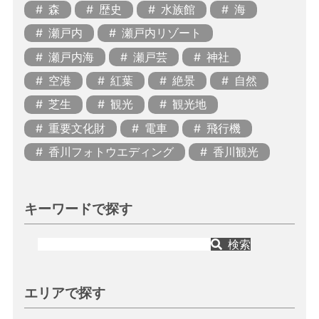
森
歴史
水族館
海
瀬戸内
瀬戸内リゾート
瀬戸内海
瀬戸芸
神社
空港
紅葉
絶景
自然
芝生
観光
観光地
重要文化財
電車
飛行機
香川フォトウエディング
香川観光
キーワードで探す
検索
エリアで探す