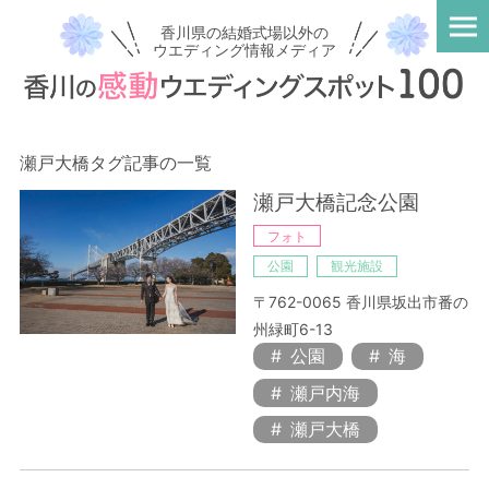
香川県の結婚式場以外の
ウエディング情報メディア
瀬戸大橋タグ記事の一覧
瀬戸大橋記念公園
フォト
公園
観光施設
〒762-0065 香川県坂出市番の
州緑町6-13
公園
海
瀬戸内海
瀬戸大橋