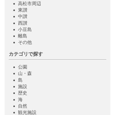
高松市周辺
東讃
中讃
西讃
小豆島
離島
その他
カテゴリで探す
公園
山・森
島
施設
歴史
海
自然
観光施設