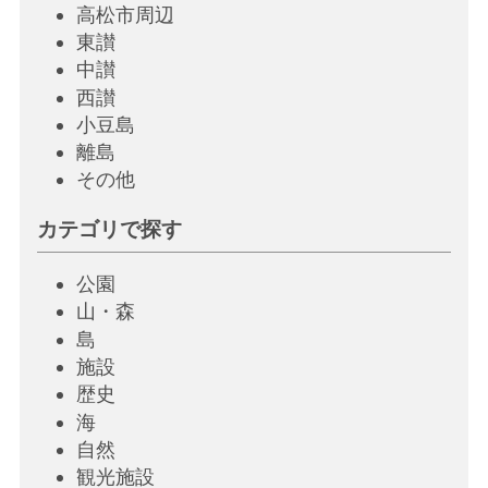
高松市周辺
東讃
中讃
西讃
小豆島
離島
その他
カテゴリで探す
公園
山・森
島
施設
歴史
海
自然
観光施設