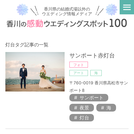
香川県の結婚式場以外の
ウエディング情報メディア
灯台タグ記事の一覧
サンポート赤灯台
フォト
アート
海
〒760-0019 香川県高松市サン
ポート8
サンポート
夜景
海
灯台