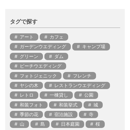
タグで探す
アート
カフェ
ガーデンウエディング
キャンプ場
グリーン
ダム
ビーチウエディング
フォトジェニック
フレンチ
ヤシの木
レストランウエディング
レトロ
一棟貸し
公園
和装フォト
和装挙式
城
季節の花
宿泊施設
寺
山
島
日本庭園
桜