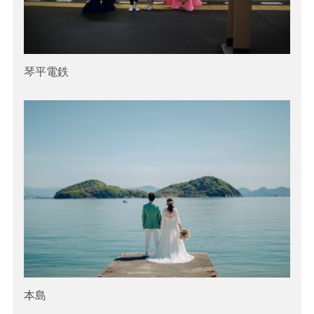
琴平電鉄
本島