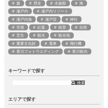
森
歴史
水族館
海
瀬戸内
瀬戸内リゾート
瀬戸内海
瀬戸芸
神社
空港
紅葉
絶景
自然
芝生
観光
観光地
重要文化財
電車
飛行機
香川フォトウエディング
香川観光
キーワードで探す
検索
エリアで探す