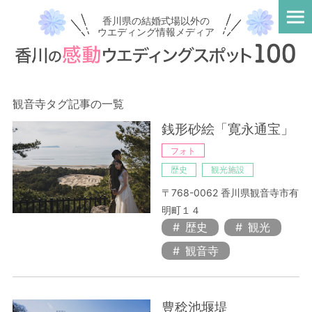
香川県の結婚式場以外の
ウエディング情報メディア
観音寺タグ記事の一覧
銭形砂絵「寛永通宝」
フォト
歴史
観光施設
〒768-0062 香川県観音寺市有
明町１４
歴史
観光
観音寺
豊稔池堰堤