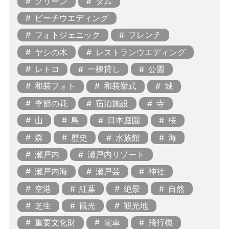
グリーン
ダム
ビーチウエディング
フォトジェニック
フレンチ
ヤシの木
レストランウエディング
レトロ
一棟貸し
公園
和装フォト
和装挙式
城
季節の花
宿泊施設
寺
山
島
日本庭園
桜
森
歴史
水族館
海
瀬戸内
瀬戸内リゾート
瀬戸内海
瀬戸芸
神社
空港
紅葉
絶景
自然
芝生
観光
観光地
重要文化財
電車
飛行機