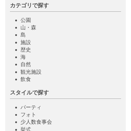
カテゴリで探す
公園
山・森
島
施設
歴史
海
自然
観光施設
飲
食
スタイルで探す
パーティ
フォト
少人数食事会
挙
式